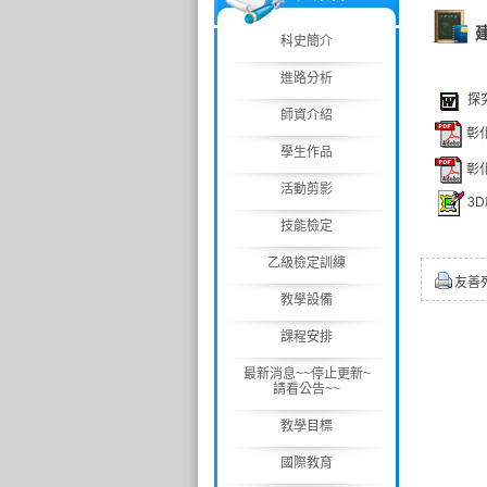
科史簡介
進路分析
探
師資介紹
彰化
學生作品
彰化
活動剪影
3
技能檢定
乙級檢定訓練
友善
教學設備
課程安排
最新消息~~停止更新~
請看公告~~
教學目標
國際教育