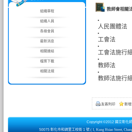
教師會相關
組織章程
組織人員
人民團體法
各級會員
工會法
最新消息
相關連結
工會法施行
檔案下載
教師法
相關法規
教師法施行
友善列印
新增
Copyright ©2012 國立彰化
50075 彰化市和調里工校街 1 號
( 1, Kung Hsiao Street, Chan