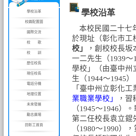
學校沿革
學校沿革
校園配置圖
本校民國二十七年
國際交流
於現址（彰化市工
校 歌
校」
，創校校長坂本
校 訓
一二先生（1939
歷任校長
學校」（由臺中州
現任校長
生（1944〜19
電話分機
「臺中州立彰化工
地理位置
業職業學校」
，習
未來發展
（1945〜1946
勵志廣場
第二任校長袁立錕先
回彰工首頁
（1980〜1990