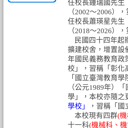
任校長鍾瑞國先生（
（2002〜2006
任校長蕭瑛星先生（2
（2018〜2026）
，
民國四十四年起辦
擴建校舍，增置設備
年國民義務教育政
校」，習稱「彰化高
「國立臺灣教育學
（公元1989年）
學」，本校亦隨之
學校」
，習稱「國
本校現有四群
(
十一科
(機械科、