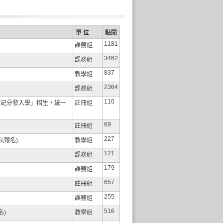
單 位
點閱
1181
課務組
3462
課務組
837
教學組
2364
課務組
110
登記分發入學」招生，統一
註冊組
69
註冊組
227
長報名)
教學組
121
課務組
179
課務組
657
註冊組
255
課務組
516
名)
教學組