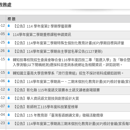
教務處
標 題
-12
【公告】114 學年度第2 學期學藝競賽
-05
114學年度第二學期重修課程申請資訊
-25
【公告】114學年度第二學期特殊生個別化教育計畫(IEP)學期目標與評量
-26
【公告】114學年度第二學期自主學習名單公告(1127更新)
-15
轉知技專校院招生委員會聯合會116學年度四技二專「甄選入學」及「聯合
入學測驗(以下簡稱統測)選採科目查詢系統網址及相關資訊，詳如說明。
-15
轉知國立臺南大學音樂學系「流行音樂組」招生不採計術科成績如說明。
-06
【公告】114學年度第二學期高一、二期末個別化教育計畫(IEP)檢討會議(家
-12
【公告】彰化縣 115年度語文競賽本土語文讀者劇場競賽
-12
【公告】華人資訊語文競技與創意設計大賞
-07
【公告】彰師附工115學年度科技繁星榜單
-04
【公告】115 年教育部「臺灣客語朗讀文章」徵稿活動簡章
-23
【公告】114學年度第二學期高三期末個別化教育計畫(IEP)檢討會議(家長報