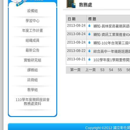
教務處
設備組
日 期
標 題
學習中心
2013-08-24
轉知-員林家商暑期英
年度工作計畫
2013-08-24
轉知-資訊工業策進會I
組織成員
2013-08-24
轉知-102年台灣第三
最新公告
2013-08-22
綜合高中一年級跑班選
2013-08-21
102學年度1學期重修
實驗研究組
第一頁
上一頁
53
54
55
5
課務組
註冊組
教學組
110學年度親師座談會
教務處資料
Copyright ©2012 國立彰化