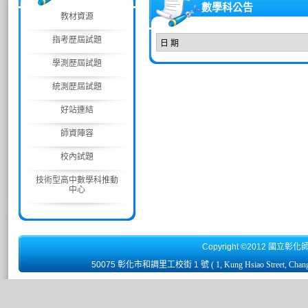
數學科公告
教材資源
指考歷屆試題
日 期
學測歷屆試題
統測歷屆試題
好站連結
師資陣容
校內試題
技術型高中數學科推動
中心
Copyright ©2012 國立彰化
50075 彰化市和調里工校街 1 號
( 1, Kung Hsiao Street, Chan