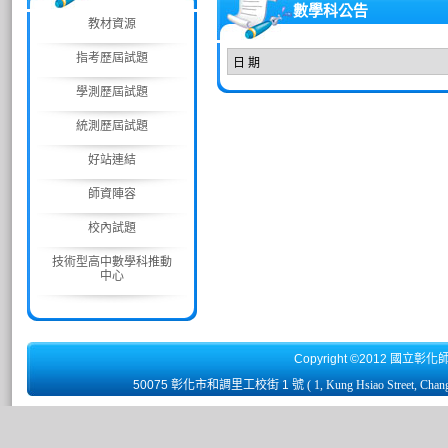
數學科公告
教材資源
指考歷屆試題
日 期
學測歷屆試題
統測歷屆試題
好站連結
師資陣容
校內試題
技術型高中數學科推動
中心
Copyright ©2012 國立彰化
50075 彰化市和調里工校街 1 號
( 1, Kung Hsiao Street, Chan