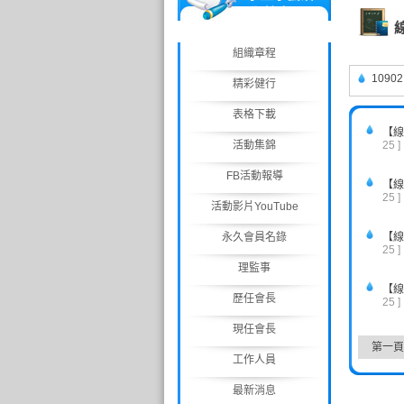
動/競賽
組織章程
10902
精彩健行
表格下載
【線
活動集錦
25 ]
FB活動報導
【線
25 ]
活動影片YouTube
永久會員名錄
【線
25 ]
理監事
【線
歷任會長
25 ]
現任會長
第一頁
工作人員
最新消息