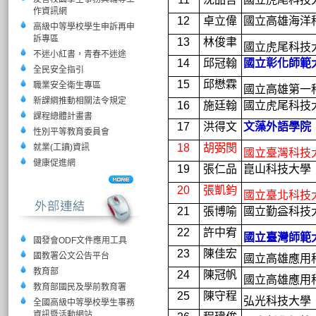
作資訊網
12
卓立偉
國立高雄海洋
高級中等學校學生申訴再申
訴專區
13
林俊聿
國立虎尾科技
不迷小紅書，青春不迷途
14
邱冠翰
國立彰化師範
全民安全指引
15
邱懋霖
職業安全衛生專區
國立高雄第一
新課綱推動相關法令規定
16
施廷翰
國立虎尾科技
課程總體計畫書
17
洪得文
文藻外語學院
性別平等教育委員會
18
胡弼閔
就業(工讀)資訊
國立臺灣科技
健康促進網
19
張仁品
崑山科技大學
20
張凱鈞
國立臺北科技
21
張博喻
國立勤益科技
22
許中宥
國立臺灣師範
國發會ODF文件應用工具
23
陳佳宏
國教署公文公告平台
國立高雄應用
教育部
24
陳冠帆
國立高雄應用
教育部國民及學前教育署
25
陳守程
弘光科技大學
全國高級中等學校學生事務
資訊暨活動網站