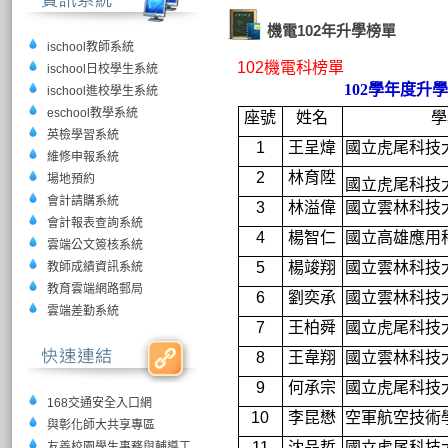
機電102年升學榜單
ischool教師系統
102機電科榜單
ischool日校學生系統
102學年度升
ischool進校學生系統
eschool教學系統
座號
姓名
學
英檢學習系統
1
王呈煒
國立虎尾科技
維修申報系統
2
林育陞
場地預約
國立虎尾科技
會計請購系統
3
林溢偉
國立雲林科技
會計報表查詢系統
4
楊智仁
國立高雄應用
雲端公文簽核系統
5
楊竣翔
國立雲林科技
教師成績資訊系統
教育雲端網路郵局
6
劉奕承
國立雲林科技
雲端差勤系統
7
王柏舜
國立虎尾科技
8
王韋翔
國立雲林科技
9
何承宗
國立虎尾科技
168交通安全入口網
10
李昆懋
空軍航空技術
與彰化師大共享專區
11
沈品哲
國立虎尾科技
友善校園學生事務與輔導工