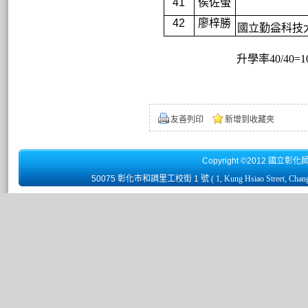
41
侯佐螢
42
廖梓勝
國立勤益科技
升學率40/40=1
友善列印
新增到收藏夾
Copyright ©2012 國立彰化
50075 彰化市和調里工校街 1 號
( 1, Kung Hsiao Street, Chan