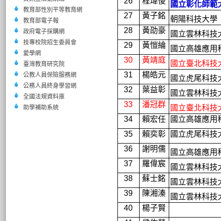
26
程瑋俊
國立彰化師範
教育部性別平等教育網
27
黃子銘
朝陽科技大學
教育部電子報
28
黃劭豪
政府電子採購網
國立雲林科技
技專校院招生委員會
29
黃愷綸
國立高雄應用
愛學網
30
黃靖庭
國立臺北科技
臺灣教育研究院
31
楊皓元
公教人員保險服務網
國立虎尾科技
公務人員終身學習網
32
葉益彰
國立雲林科技
全國法規資料庫
33
潘冠群
國立臺北科技
助學補助系統
34
賴宏任
國立高雄應用
35
賴奕彰
國立虎尾科技
36
謝明儒
國立高雄應用
37
羅偉宸
國立雲林科技
38
蘇士銘
國立雲林科技
39
陳湘溱
國立雲林科技
40
楊子賢