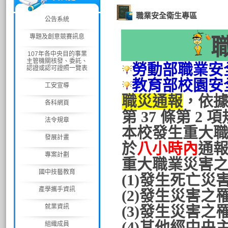
職業安全衛生專區
公告系統
專題及創意競賽訊息
107年各中央目的事業
主管機關核發、委託、
勞動部職業安
認證或認可證照一覽表
教育部校園安
工安宣導
職災通報
，依據
各科網頁
第 37 條第 2 
法令規章
本校發生重大
發展計畫
於
八小時內
通
專案計劃
重大職業災害
國中技藝教育
(1)發生死亡災
產學攜手資訊
(2)發生災害
就業資訊
(3)發生災害
(4)其他經中
組織成員