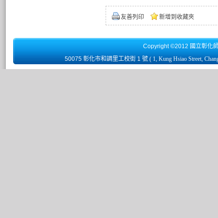
友善列印
新增到收藏夾
Copyright ©2012 國立彰化
50075 彰化市和調里工校街 1 號
( 1, Kung Hsiao Street, Chan