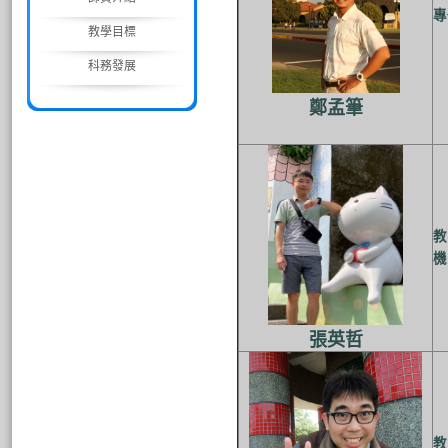
專
教學目標
科務發展
鄭孟筆
教
機
張英哲
教