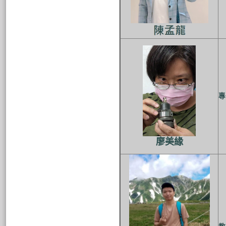
專
廖美緣