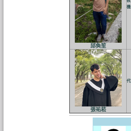
教
機
邱奐笙
代
張祐菘