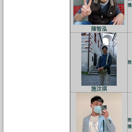
機
陳智泓
教
施汶祺
教
機