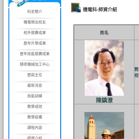
機電科-師資介紹
科史簡介
機電傑出校友
姓名
校外競賽成果
歷年升學成果
歷年技能競賽成果
精密機械加工中心
教
歷屆主任
校
最新消息
技能訓練
陳鎮潦
教學成效
教學設備
課程內容
師資介紹