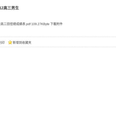
112高三男生
2高三田徑總成績表.pdf
109.27KByte
下載附件
列印
新增到收藏夾