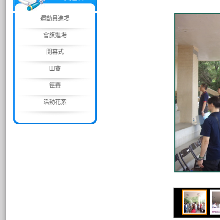
運動員進場
會旗進場
開幕式
田賽
徑賽
活動花絮