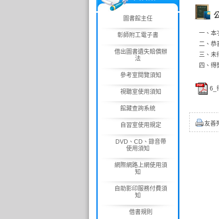
圖書館主任
一、本
彰師附工電子書
二、恭
借出圖書遺失賠償辦
三、未
法
四、得
參考室閱覽須知
6_
視聽室使用須知
館藏查詢系統
友善
自習室使用規定
DVD、CD、錄音帶
使用須知
網際網路上網使用須
知
自助影印服務付費須
知
借書規則