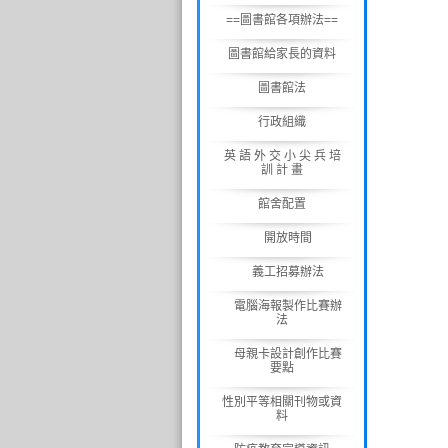
==圖書館各項辦法==
圖書館給家長的資料
圖書館法
行政組織
英 語 外 交 小 尖 兵 培
訓 計 畫
館舍配置
開放時間
義工招募辦法
電腦海報製作比賽辦
法
母親卡設計創作比賽
要點
性別平等相關刊物或資
料