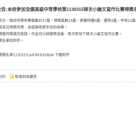
公告:本校參加全國高級中等學校第1130315梯次小論文寫作比賽得獎
次日、進校同學參賽篇數計37篇，得獎篇數14篇，榮獲特優0篇、優等4篇、甲等10篇
喜各位得獎同學，並感謝老師辛苦的指導。
得獎同學請勿氣餒，作品可以稍做修改後，再次參加下梯次小論文寫作比賽。
獎名單如附件。
得獎名單1130315.pdf
89.81KByte
下載附件
列印
新增到收藏夾