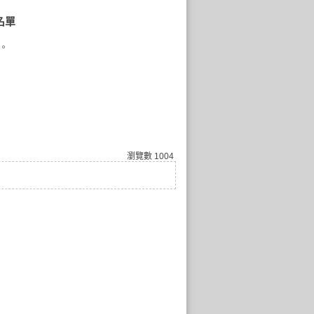
名單
。
瀏覽數
1004