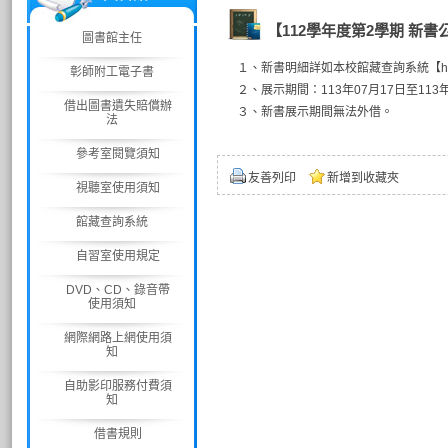
【112學年度第2學期 
圖書館主任
１、新書明細詳如本校館藏查詢系統【https://li
彰師附工電子書
２、展示期間：113年07月17日至113年
借出圖書遺失賠償辦
３、新書展示期間無法外借。
法
參考室閱覽須知
友善列印
新增到收藏夾
視聽室使用須知
館藏查詢系統
自習室使用規定
DVD、CD、錄音帶
使用須知
網際網路上網使用須
知
自助影印服務付費須
知
借書規則