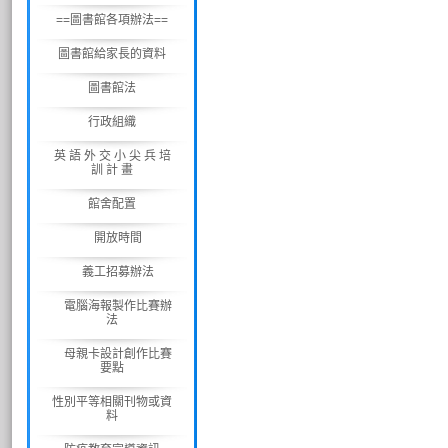
==圖書館各項辦法==
圖書館給家長的資料
圖書館法
行政組織
英 語 外 交 小 尖 兵 培
訓 計 畫
館舍配置
開放時間
義工招募辦法
電腦海報製作比賽辦
法
母親卡設計創作比賽
要點
性別平等相關刊物或資
料