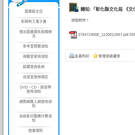
轉知:「彰化縣文化局 《
圖書館主任
詳如附件！
彰師附工電子書
借出圖書遺失賠償辦
376472400E_1130012667.pdf
35
法
參考室閱覽須知
友善列印
新增到收藏夾
視聽室使用須知
館藏查詢系統
自習室使用規定
DVD、CD、錄音帶
使用須知
網際網路上網使用須
知
自助影印服務付費須
知
借書規則