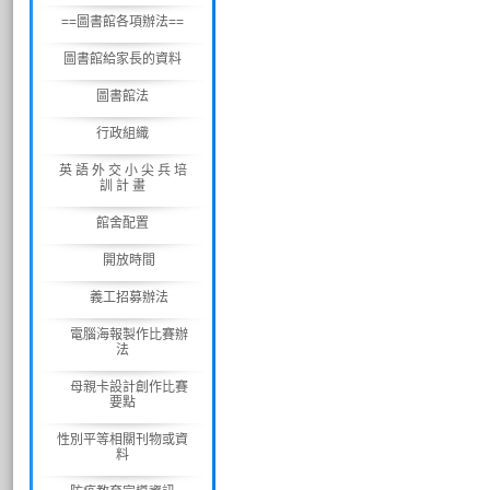
==圖書館各項辦法==
圖書館給家長的資料
圖書館法
行政組織
英 語 外 交 小 尖 兵 培
訓 計 畫
館舍配置
開放時間
義工招募辦法
電腦海報製作比賽辦
法
母親卡設計創作比賽
要點
性別平等相關刊物或資
料