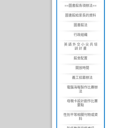
==圖書館各項辦法==
圖書館給家長的資料
圖書館法
行政組織
英 語 外 交 小 尖 兵 培
訓 計 畫
館舍配置
開放時間
義工招募辦法
電腦海報製作比賽辦
法
母親卡設計創作比賽
要點
性別平等相關刊物或資
料