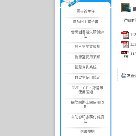
圖書館主任
詳如附
彰師附工電子書
借出圖書遺失賠償辦
11
法
113
參考室閱覽須知
11
視聽室使用須知
館藏查詢系統
友善
自習室使用規定
DVD、CD、錄音帶
使用須知
網際網路上網使用須
知
自助影印服務付費須
知
借書規則