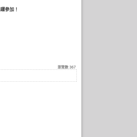
踴躍參加！
瀏覽數
367