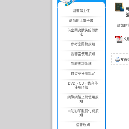
圖書館主任
彰師附工電子書
詳如附
借出圖書遺失賠償辦
法
文稿
參考室閱覽須知
視聽室使用須知
友善
館藏查詢系統
自習室使用規定
DVD、CD、錄音帶
使用須知
網際網路上網使用須
知
自助影印服務付費須
知
借書規則