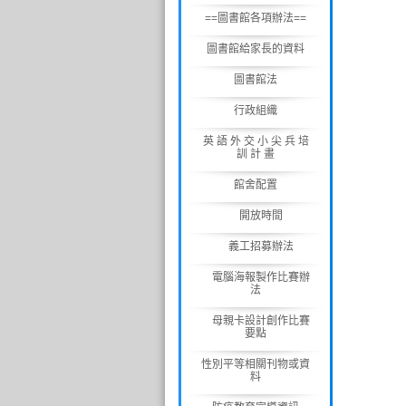
==圖書館各項辦法==
圖書館給家長的資料
圖書館法
行政組織
英 語 外 交 小 尖 兵 培
訓 計 畫
館舍配置
開放時間
義工招募辦法
電腦海報製作比賽辦
法
母親卡設計創作比賽
要點
性別平等相關刊物或資
料