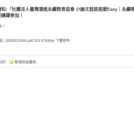
轉知:「社團法人臺灣潛進永續教育協會 小論文就該這麼Easy｜永續專
迎踴躍參加！
件！
1_0000022A00.pdf
326.87KByte
下載附件
列印
新增到收藏夾