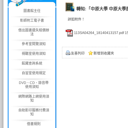
轉知:「中原大學 中原大學
圖書館主任
詳如附件！
彰師附工電子書
借出圖書遺失賠償辦
113SA04264_18140413157.pdf
1
法
參考室閱覽須知
友善列印
新增到收藏夾
視聽室使用須知
館藏查詢系統
自習室使用規定
DVD、CD、錄音帶
使用須知
網際網路上網使用須
知
自助影印服務付費須
知
借書規則