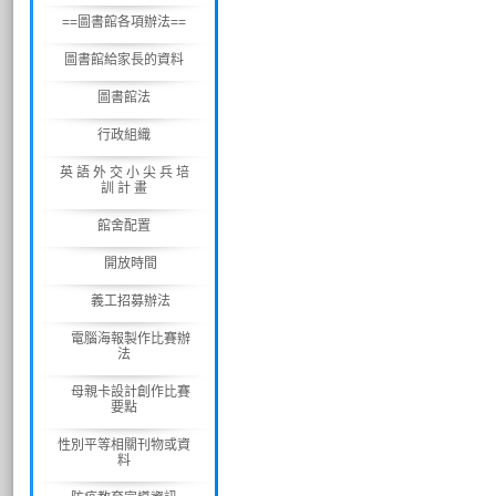
==圖書館各項辦法==
圖書館給家長的資料
圖書館法
行政組織
英 語 外 交 小 尖 兵 培
訓 計 畫
館舍配置
開放時間
義工招募辦法
電腦海報製作比賽辦
法
母親卡設計創作比賽
要點
性別平等相關刊物或資
料