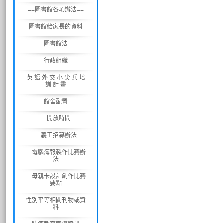
==圖書館各項辦法==
圖書館給家長的資料
圖書館法
行政組織
英 語 外 交 小 尖 兵 培
訓 計 畫
館舍配置
開放時間
義工招募辦法
電腦海報製作比賽辦
法
母親卡設計創作比賽
要點
性別平等相關刊物或資
料