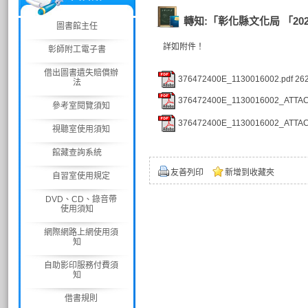
轉知:「彰化縣文化局 「2
圖書館主任
詳如附件！
彰師附工電子書
借出圖書遺失賠償辦
376472400E_1130016002.pdf
26
法
376472400E_1130016002_ATTAC
參考室閱覽須知
376472400E_1130016002_ATTAC
視聽室使用須知
館藏查詢系統
友善列印
新增到收藏夾
自習室使用規定
DVD、CD、錄音帶
使用須知
網際網路上網使用須
知
自助影印服務付費須
知
借書規則