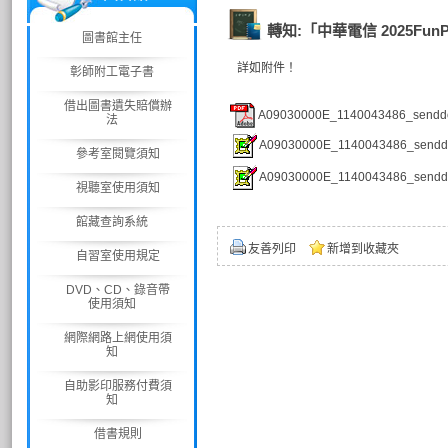
轉知:「中華電信 2025F
圖書館主任
詳如附件！
彰師附工電子書
借出圖書遺失賠償辦
A09030000E_1140043486_senddo
法
A09030000E_1140043486_senddo
參考室閱覽須知
A09030000E_1140043486_senddo
視聽室使用須知
館藏查詢系統
友善列印
新增到收藏夾
自習室使用規定
DVD、CD、錄音帶
使用須知
網際網路上網使用須
知
自助影印服務付費須
知
借書規則