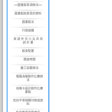
==圖書館各項辦法==
圖書館給家長的資料
圖書館法
行政組織
英 語 外 交 小 尖 兵 培
訓 計 畫
館舍配置
開放時間
義工招募辦法
電腦海報製作比賽辦
法
母親卡設計創作比賽
要點
性別平等相關刊物或資
料