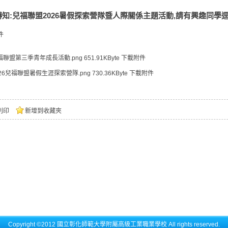
轉知:兒福聯盟2026暑假探索營隊暨人際關係主題活動,請有興趣同學逕
件
福聯盟第三季青年成長活動.png
651.91KByte
下載附件
026兒福聯盟暑假生涯探索營隊.png
730.36KByte
下載附件
列印
新增到收藏夾
Copyright ©2012 國立彰化師範大學附屬高級工業職業學校 All rights reserved.