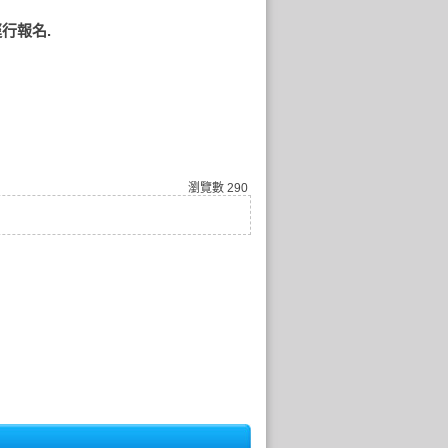
行報名.
瀏覽數
290