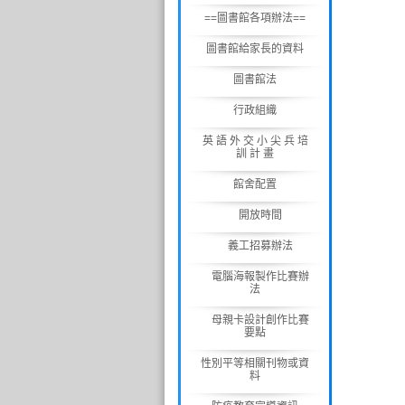
==圖書館各項辦法==
圖書館給家長的資料
圖書館法
行政組織
英 語 外 交 小 尖 兵 培
訓 計 畫
館舍配置
開放時間
義工招募辦法
電腦海報製作比賽辦
法
母親卡設計創作比賽
要點
性別平等相關刊物或資
料