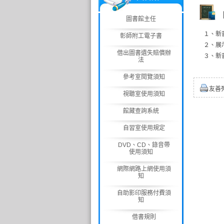
圖書館主任
１、新書明
彰師附工電子書
２、展示
借出圖書遺失賠償辦
３、新
法
參考室閱覽須知
友善
視聽室使用須知
館藏查詢系統
自習室使用規定
DVD、CD、錄音帶
使用須知
網際網路上網使用須
知
自助影印服務付費須
知
借書規則