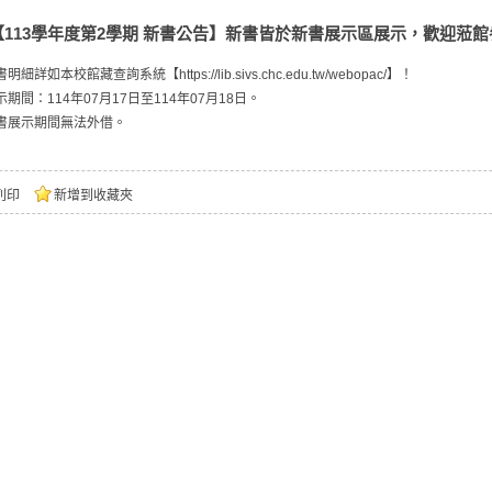
【113學年度第2學期 新書公告】新書皆於新書展示區展示，歡迎蒞
細詳如本校館藏查詢系統【https://lib.sivs.chc.edu.tw/webopac/】！
期間：114年07月17日至114年07月18日。
書展示期間無法外借。
列印
新增到收藏夾