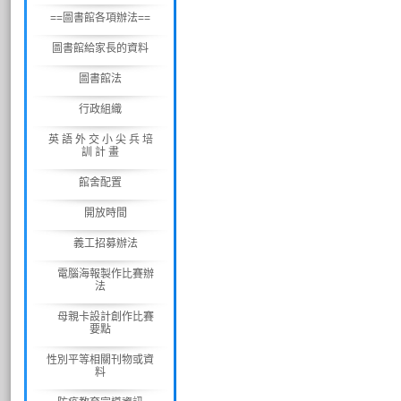
==圖書館各項辦法==
圖書館給家長的資料
圖書館法
行政組織
英 語 外 交 小 尖 兵 培
訓 計 畫
館舍配置
開放時間
義工招募辦法
電腦海報製作比賽辦
法
母親卡設計創作比賽
要點
性別平等相關刊物或資
料