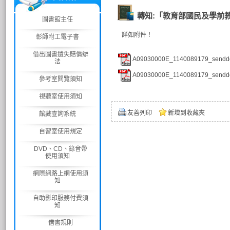
轉知:「教育部國民及學前教
圖書館主任
詳如附件！
彰師附工電子書
借出圖書遺失賠償辦
A09030000E_1140089179_senddo
法
A09030000E_1140089179_senddo
參考室閱覽須知
視聽室使用須知
友善列印
新增到收藏夾
館藏查詢系統
自習室使用規定
DVD、CD、錄音帶
使用須知
網際網路上網使用須
知
自助影印服務付費須
知
借書規則