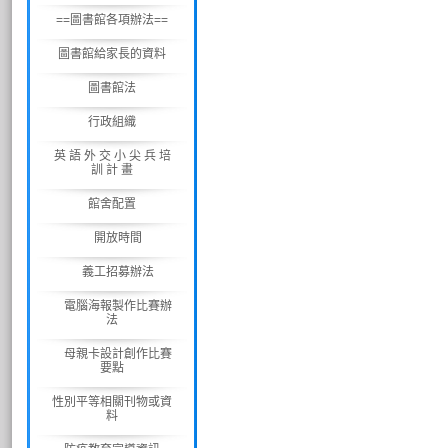
==圖書館各項辦法==
圖書館給家長的資料
圖書館法
行政組織
英 語 外 交 小 尖 兵 培
訓 計 畫
館舍配置
開放時間
義工招募辦法
電腦海報製作比賽辦
法
母親卡設計創作比賽
要點
性別平等相關刊物或資
料