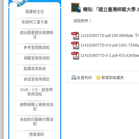
轉知:「國立臺灣師範大學 2
圖書館主任
詳如附件！
彰師附工電子書
借出圖書遺失賠償辦
1141026077D.pdf
290.89KByte
下
法
1141026077D-0-0.pdf
1001.72KBy
參考室閱覽須知
1141026077D-0-1.pdf
453.42KByt
視聽室使用須知
館藏查詢系統
友善列印
新增到收藏夾
自習室使用規定
DVD、CD、錄音帶
使用須知
網際網路上網使用須
知
自助影印服務付費須
知
借書規則