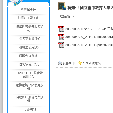
轉知:「國立臺中教育大學
圖書館主任
詳如附件！
彰師附工電子書
借出圖書遺失賠償辦
3060905A00.pdf
173.16KByte
下
法
3060905A00_ATTCH2.pdf
309.8K
參考室閱覽須知
3060905A00_ATTCH3.pdf
287.33
視聽室使用須知
館藏查詢系統
友善列印
新增到收藏夾
自習室使用規定
DVD、CD、錄音帶
使用須知
網際網路上網使用須
知
自助影印服務付費須
知
借書規則