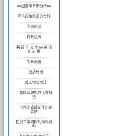
==圖書館各項辦法==
圖書館給家長的資料
圖書館法
行政組織
英 語 外 交 小 尖 兵 培
訓 計 畫
館舍配置
開放時間
義工招募辦法
電腦海報製作比賽辦
法
母親卡設計創作比賽
要點
性別平等相關刊物或資
料