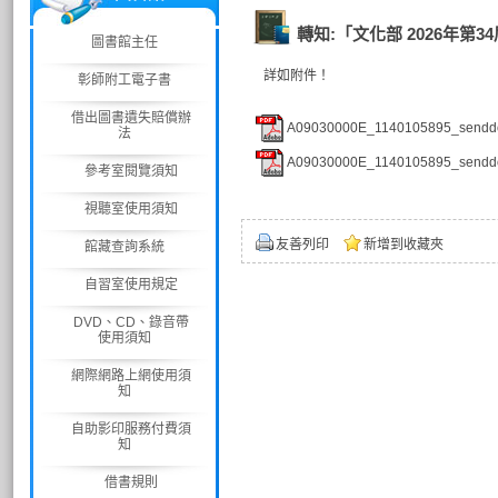
轉知:「文化部 2026年
圖書館主任
詳如附件！
彰師附工電子書
借出圖書遺失賠償辦
A09030000E_1140105895_senddo
法
A09030000E_1140105895_senddo
參考室閱覽須知
視聽室使用須知
友善列印
新增到收藏夾
館藏查詢系統
自習室使用規定
DVD、CD、錄音帶
使用須知
網際網路上網使用須
知
自助影印服務付費須
知
借書規則