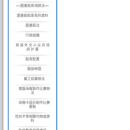
==圖書館各項辦法==
圖書館給家長的資料
圖書館法
行政組織
英 語 外 交 小 尖 兵 培
訓 計 畫
館舍配置
開放時間
義工招募辦法
電腦海報製作比賽辦
法
母親卡設計創作比賽
要點
性別平等相關刊物或資
料