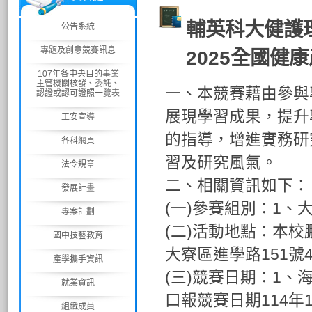
輔英科大健護理
公告系統
專題及創意競賽訊息
2025全國
107年各中央目的事業
主管機關核發、委託、
一、本競賽藉由參與
認證或認可證照一覽表
展現學習成果，提升
工安宣導
的指導，增進實務研
各科網頁
習及研究風氣。
法令規章
二、相關資訊如下：
發展計畫
(一)參賽組別：1
專案計劃
(二)活動地點：本校鵬
國中技藝教育
大寮區進學路151號4
產學攜手資訊
(三)競賽日期：1、海
就業資訊
口報競賽日期114年12月
組織成員