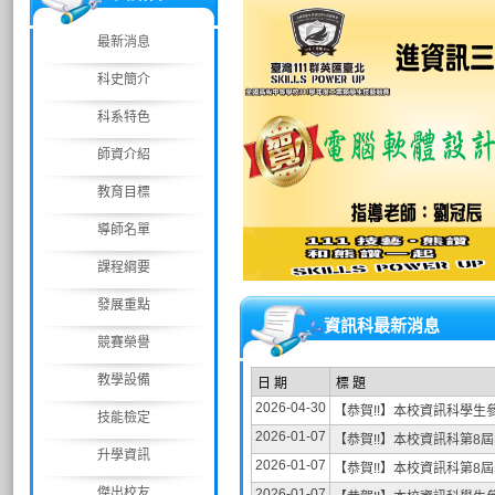
最新消息
科史簡介
科系特色
師資介紹
教育目標
導師名單
課程綱要
發展重點
資訊科最新消息
競賽榮譽
教學設備
日 期
標 題
2026-04-30
【恭賀!!】本校資訊科學生
技能檢定
2026-01-07
【恭賀!!】本校資訊科第8
升學資訊
2026-01-07
【恭賀!!】本校資訊科第8
傑出校友
2026-01-07