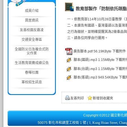
教育部製作「防制依托咪酯
成員介紹
一、依教育部114年10月28日臺教學（五
賃居資訊
二、本廣告有國語、臺灣臺語以及臺灣
友善校園反霸凌
之行為徵狀，並明確提醒其為2級毒品
三、請各位同學自行運用。
交通安全專區
全國防災日及複合式防
廣告腳本.pdf
56.19KByte
下載附件
災作業
腳本(國語).mp3
1.15MByte
下載附
生活教育競賽成績公告
腳本(台語).mp3
1.15MByte
下載附
春暉社團
腳本(客語).mp3
949.54KByte
下載
軍校招生訊息
友善列印
新增到收藏夾
Copyright ©2012 國立彰化
50075 彰化市和調里工校街 1 號
( 1, Kung Hsiao Street, Chan