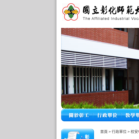
首頁
>
行政單位
>
校安
彰