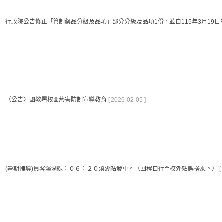
行政院公告修正「管制藥品分級及品項」部分分級及品項1份，並自115年3月19日
〈公告〉國教署校園菸害防制宣導教育
[ 2026-02-05 ]
(暑期輔導)員客溪湖線：０６：２０溪湖站發車。（回程自行至校外站牌搭乘。）
[