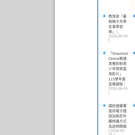
教育部「暑
假親子共學
反毒學習
單」
[
2026-06-30
]
「Smashed
Online衝撞
青春防制青
少年物質濫
用影片」
115學年度
宣導課程
[
2026-06-05
]
國民健康署
提供電子煙
與加熱菸外
觀辨識方式
及說明簡報
[ 2026-05-