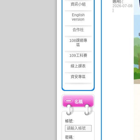
適用)
[
資訊小組
2026-07-08
]
English
version
合作社
108課綱專
區
109工科賽
線上課表
資安專區
名稱
帳號:
密碼: