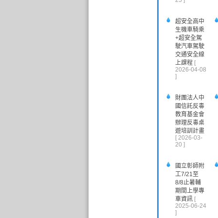
25 ]
超安全高中
生機車騎乘
+超安全駕
駛汽車駕駛
交通安全線
上課程
[
2026-04-08
]
財團法人中
國信託反毒
教育基金會
辦理反毒桌
遊培訓計畫
[ 2026-03-
20 ]
國立彰師附
工7/21至
8/8止暑輔
期間上學專
車資訊
[
2025-06-24
]