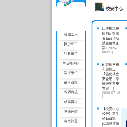
工
校安中心
慈
善
會
尿液確認檢
驗判定檢出
社團法人
毒品品項及
濃度值修正
關於彰工
案
[ 2026-
08-05 ]
行政單位
生活輔導組
函轉衛生福
利部修正
教學單位
「強化社會
安全網－急
學生資訊
難紓困實施
方案」
[
教師資訊
2026-07-16
]
就業資訊
【校安中心
快速連結
公告】新生
通勤資訊
專案計畫
(115學年度