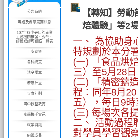
【轉知】勞動
公告系統
專題及創意競賽訊息
焙體驗」等2
107年各中央目的事業
主管機關核發、委託、
一、 為協助身
認證或認可證照一覽表
特規劃於本分
工安宣導
(一) 「食品
各科網頁
三）至5月28
法令規章
(二) 「精密鑄
發展計畫
程：同年8月2
專案計劃
五），每日9時
國中技藝教育
(三) 每場次
產學攜手資訊
二、 活動過程
就業資訊
對學員學習觀
組織成員