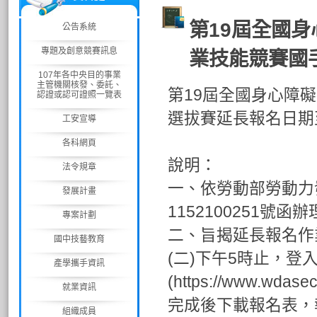
第19屆全國
公告系統
專題及創意競賽訊息
業技能競賽國手
107年各中央目的事業
主管機關核發、委託、
第19屆全國身心障
認證或認可證照一覽表
選拔賽延長報名日期至
工安宣導
各科網頁
說明：
法令規章
一、依勞動部勞動力
發展計畫
1152100251號函
專案計劃
二、旨揭延長報名作
國中技藝教育
(二)下午5時止，
產學攜手資訊
(https://www.
就業資訊
完成後下載報名表，
組織成員