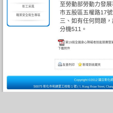
至勞動部勞動力發展署
彰工采風
市五股區五權路17
職業安全衛生專區
三、如有任何問題，請
分機511。
第19屆全國身心障礙者技能競賽暨第
下載附件
友善列印
新增到收藏夾
Copyright ©2012 國立彰化
50075 彰化市和調里工校街 1 號
( 1, Kung Hsiao Street, Chan