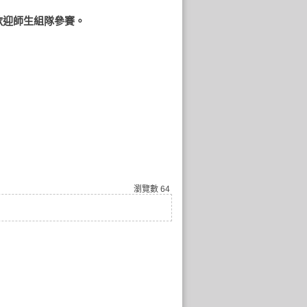
歡迎師生組隊參賽。
瀏覽數
64