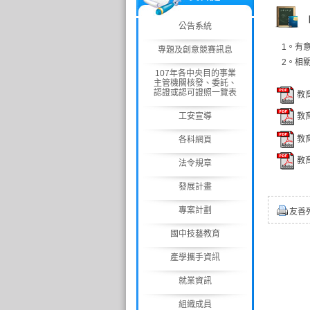
公告系統
1。有
專題及創意競賽訊息
2。相
107年各中央目的事業
主管機關核發、委託、
認證或認可證照一覽表
教
教
工安宣導
教
各科網頁
教
法令規章
發展計畫
專案計劃
友善
國中技藝教育
產學攜手資訊
就業資訊
組織成員