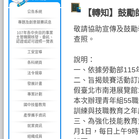
【轉知】鼓勵
公告系統
專題及創意競賽訊息
敬請協助宣傳及鼓勵
107年各中央目的事業
主管機關核發、委託、
查照。
認證或認可證照一覽表
工安宣導
說明：
各科網頁
一、依據勞動部115年
法令規章
二、旨揭競賽活動訂於
發展計畫
假臺北市南港展覽館
專案計劃
本次辦理青年組55
國中技藝教育
訓練與技職教育之年
產學攜手資訊
三、為強化技能教育
就業資訊
月1日，每日上午9
組織成員