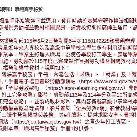
【轉知】職場高手秘笈
*職場高手秘笈歡迎下載運用，使用時請確實遵守著作權法相關規
部提供勞動權益教材相關資訊，請貴校協助推廣師生運用，
：
據勞動部115年6月2日勞動關5字第1150142228號書函辦理
考量近年來大專校院及高級中等學校之學生多有利用課餘時
畢業季，畢業生將進入職場，為使各學校打工學生、應屆畢
知能，勞動部於115年度已完成製作旨揭勞動權益相關教材資
旨揭勞動權益教材，說明如下：
)「職場高手秘笈」手冊：內容包括「求職」、「就業」及「
，手冊電子檔已置於勞動部網站（https://www.mol.gov.
「全民勞教e網」（https://labor-elearning.mol.gov
)「打工完全攻略」影片：勞動部113年及114年分別至20所
工完全攻略」，並製成教材影片，其內容傳遞高級中等學校
勞動權益概念等資訊，影片置於「全民勞教e網」影音教材/
)「工讀生勞動權益與義務」等e化資料：提供求職安全、暑
站（https://job.taiwanjobs.gov.tw/）之青少年打工專區。
檢附本案「職場高手秘笈」手冊1份供參。