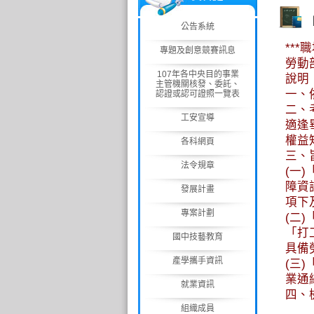
公告系統
**
專題及創意競賽訊息
勞動
107年各中央目的事業
說明
主管機關核發、委託、
一、依
認證或認可證照一覽表
二、
工安宣導
適逢
權益
各科網頁
三、
法令規章
(一
障資訊
發展計畫
項下及
專案計劃
(二
「打
國中技藝教育
具備
產學攜手資訊
(三
業通網
就業資訊
四、
組織成員