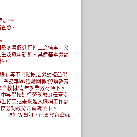
定***
請查照。
。
間及寒暑假進行打工之情事，又
業生及職場新鮮人具備基本勞動
料。
轉職」等不同階段之勞動權益保
tw/）業務專區/勞動關係/勞動教育
.tw）非影音教材/青年就業教材項下。
高級中等學校進行勞動教育舞臺劇
學生打工或未來進入職場工作需
學校勞動教育之實踐項下。
期打工須知等資訊，已置於台灣就