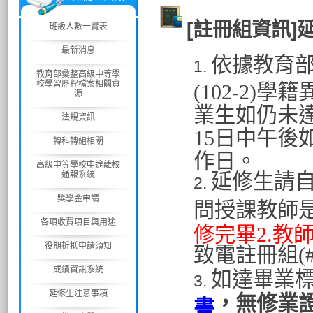
[註冊組資訊]
班級人數一覽表
最新消息
依據教育部
教育部彙整高級中等學
校學習歷程檔案相關資
(102-2)學
源
業生如仍未
法規資訊
15日中午後
轉科轉組相關
作日。
高級中等學校中途離校
通報系統
延修生請
獎學金申請
問授課教師
各項收費項目與用途
修完畢2.教
役期折抵申請須知
致電註冊組(
成績資訊系統
如達畢業
延修生注意事項
，無修業
書