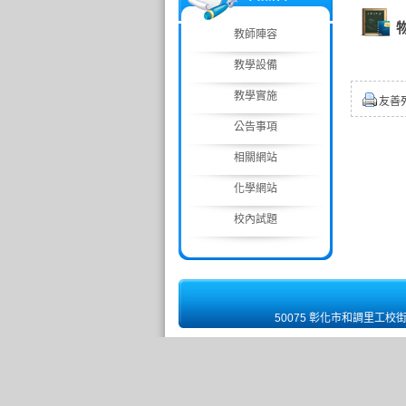
教師陣容
教學設備
教學實施
友善
公告事項
相關網站
化學網站
校內試題
50075 彰化市和調里工校街 