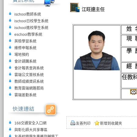
江旺達主任
ischool教師系統
ischool日校學生系統
ischool進校學生系統
姓 
eschool教學系統
現 
英檢學習系統
維修申報系統
學 
場地預約
會計請購系統
經 
會計報表查詢系統
雲端公文簽核系統
任教
教師成績資訊系統
教育雲端網路郵局
雲端差勤系統
168交通安全入口網
友善列印
新增到收藏夾
與彰化師大共享專區
友善校園學生事務與輔導工