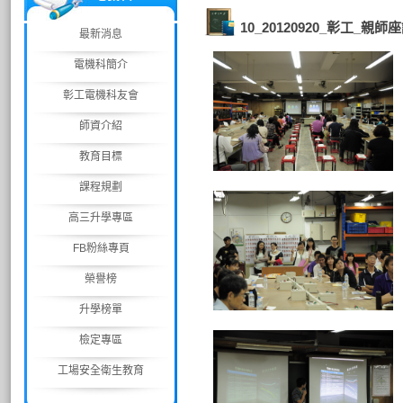
10_20120920_彰工_親師
最新消息
電機科簡介
彰工電機科友會
師資介紹
教育目標
課程規劃
高三升學專區
FB粉絲專頁
榮譽榜
升學榜單
檢定專區
工場安全衛生教育