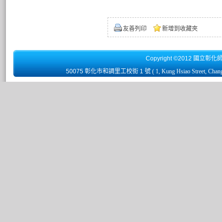
友善列印
新增到收藏夾
Copyright ©2012 國立彰化
50075 彰化市和調里工校街 1 號
( 1, Kung Hsiao Street, Chan