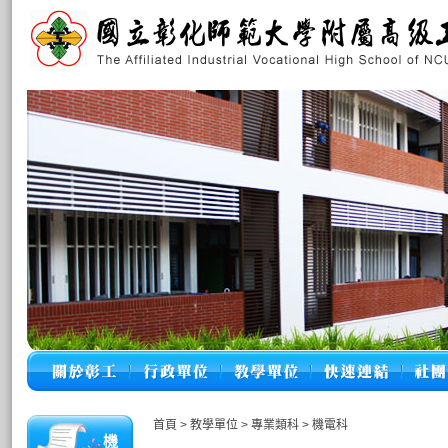
首頁
>
教學單位
>
專業類科
>
機電科
機