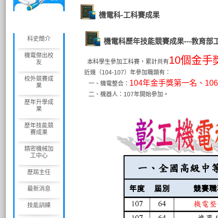
電
機電科-工科賽成果
科
科史簡介
機電科歷年技能競賽成果---教育部
機電傑出校
10個金手
本科學生參加工科賽，累計共有
友
近幾（104-107）年參加職類有：
校外競賽成
1
04年金手獎第一名、10
一、機電整合：
果
二、機器人：107年開始參加。
歷年升學成
果
歷年技能競
賽成果
精密機械加
工中心
歷屆主任
最新消息
技能訓練