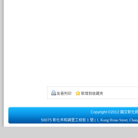
友善列印
新增到收藏夾
Copyright ©2012 國立彰化
50075 彰化市和調里工校街 1 號
( 1, Kung Hsiao Street, Chan