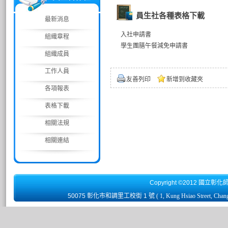
員生社各種表格下載
最新消息
入社申請書
組織章程
學生團膳午餐減免申請書
組織成員
工作人員
友善列印
新增到收藏夾
各項報表
表格下載
相關法規
相關連結
Copyright ©2012 國立彰化
50075 彰化市和調里工校街 1 號
( 1, Kung Hsiao Street, Chan