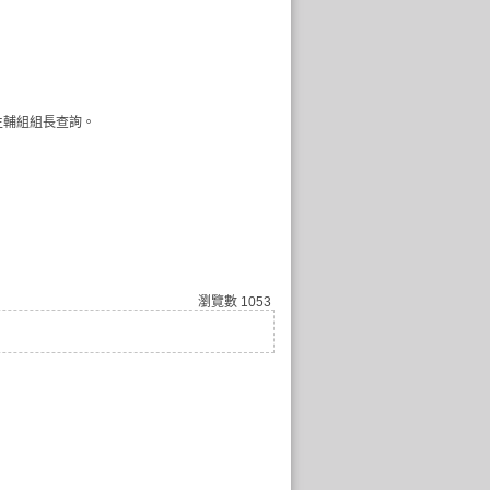
生輔組組長查詢。
瀏覽數
1053