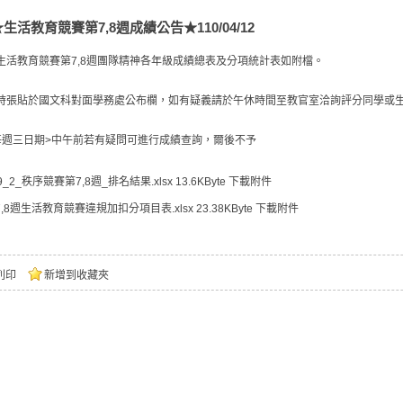
★生活教育競賽第7,8週成績公告★110/04/12
生活教育競賽第7,8週團隊精神各年級成績總表及分項統計表如附檔。
時張貼於國文科對面學務處公布欄，如有疑義請於午休時間至教官室洽詢評分同學或
每週三日期>中午前若有疑問可進行成績查詢，爾後不予
9_2_秩序競賽第7,8週_排名結果.xlsx
13.6KByte
下載附件
7,8週生活教育競賽違規加扣分項目表.xlsx
23.38KByte
下載附件
列印
新增到收藏夾