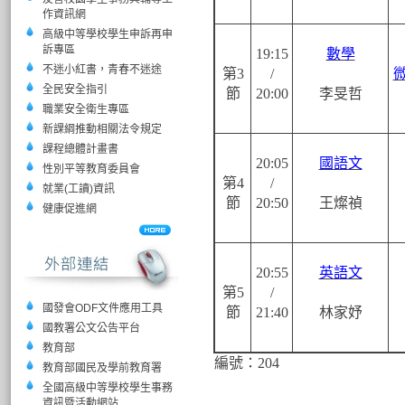
作資訊網
高級中等學校學生申訴再申
訴專區
19:15
數學
不迷小紅書，青春不迷途
第3
/
全民安全指引
節
20:00
李旻哲
職業安全衛生專區
新課綱推動相關法令規定
課程總體計畫書
20:05
國語文
性別平等教育委員會
第4
/
就業(工讀)資訊
節
20:50
王燦禎
健康促進網
20:55
英語文
第5
/
國發會ODF文件應用工具
節
21:40
林家妤
國教署公文公告平台
教育部
編號：204
教育部國民及學前教育署
全國高級中等學校學生事務
資訊暨活動網站