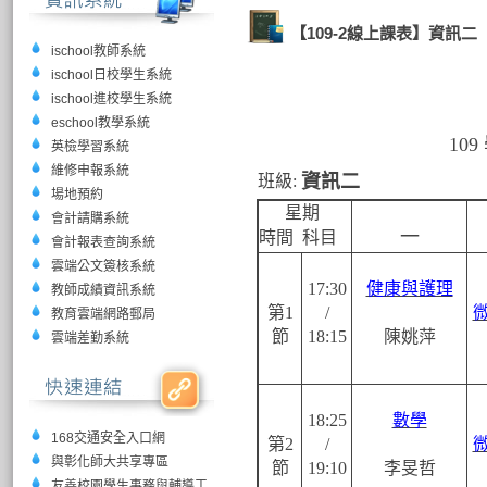
【109-2線上課表】資訊二
ischool教師系統
ischool日校學生系統
ischool進校學生系統
eschool教學系統
10
英檢學習系統
維修申報系統
資訊二
班級:
場地預約
星期
會計請購系統
一
時間 科目
會計報表查詢系統
雲端公文簽核系統
17:30
健康與護理
教師成績資訊系統
第1
/
教育雲端網路郵局
節
18:15
陳姚萍
雲端差勤系統
18:25
數學
168交通安全入口網
第2
/
與彰化師大共享專區
節
19:10
李旻哲
友善校園學生事務與輔導工