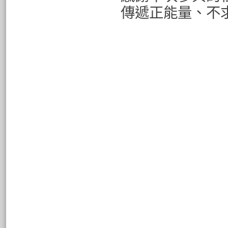
傳遞正能量、不
校友會前理事長: 
黃俊雄(第4屆)、
(第9屆)、胡崇頃(
張經國(第11屆)
坤(第15屆)、江達
何源成(第17屆)
育沅(第21屆)、陳
吳文亨(第24屆)
和（第27屆）、劉貞
彰師附工彰工校友會第31屆理
理事長
辜福榮
翔鴻營
常務理事
蕭明治
明將實
常務理事
楊錦坤
英樂飛
常務理事
邱垂桐
通潤國