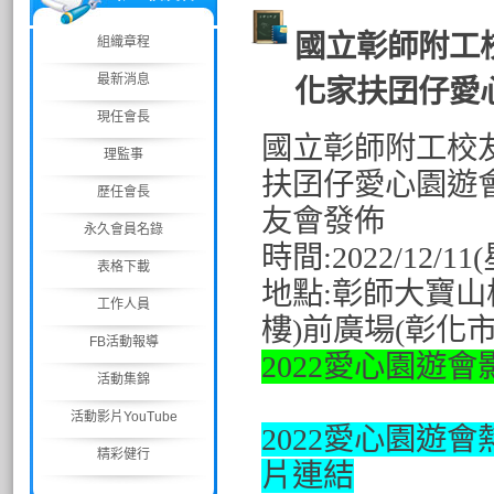
國立彰師附工校
組織章程
最新消息
化家扶囝仔愛
現任會長
國立彰師附工
校
理監事
扶囝仔愛心園遊
歷任會長
友會
發佈
永久會員名錄
時間:2022/12
表格下載
地點:彰師大寶
工作人員
樓)前廣場(彰化市
FB活動報導
2022愛心園遊
活動集錦
活動影片YouTube
2022愛心園遊會
精彩健行
片連結