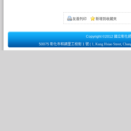
友善列印
新增到收藏夾
Copyright ©2012 國立彰化
50075 彰化市和調里工校街 1 號
( 1, Kung Hsiao Street, Chan