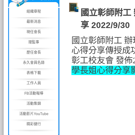
國立彰師附工 
組織章程
最新消息
享 2022/9/30
現任會長
國立彰師附工 辦
理監事
心得分享傳授成
歷任會長
彰工校友會 發佈202
永久會員名錄
學長姐心得分享
表格下載
恭喜 彰工校友會
工作人員
長
FB活動報導
校友會前理事長: 
活動集錦
黃俊雄(第4屆)、
活動影片YouTube
(第9屆)、胡崇頃(
精彩健行
張經國(第11屆)