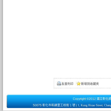
監事
張勝倫
藝峰網
監事
王清濶
豪健科
監事
柯宗良
瑝家建
監事
方宏璋
達晴興
監事
李俊賢
阿盛實
監事
吳世興
新衣學
監事
白啓忠
旭昇煙
監事
許祥啟
元精精
監事
童妍童
莊旭清
(莊泓泯)
監事
陳振慶
勝泰工
監事
葉征誠
征成電
榮譽校友 陳雍
友善列印
新增到收藏夾
Copyright ©2012 國立彰化
50075 彰化市和調里工校街 1 號
( 1, Kung Hsiao Street, Chan