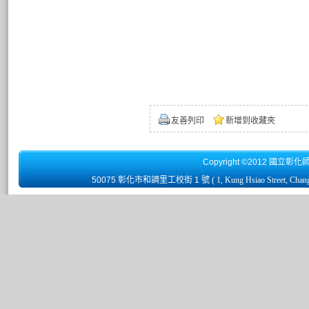
友善列印
新增到收藏夾
Copyright ©2012 國立彰化
50075 彰化市和調里工校街 1 號
( 1, Kung Hsiao Street, Chan