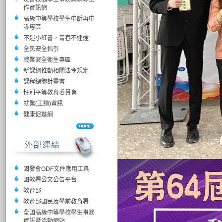
作資訊網
高級中等學校學生申訴再申
訴專區
不迷小紅書，青春不迷途
全民安全指引
職業安全衛生專區
新課綱推動相關法令規定
課程總體計畫書
性別平等教育委員會
就業(工讀)資訊
健康促進網
國發會ODF文件應用工具
國教署公文公告平台
教育部
教育部國民及學前教育署
全國高級中等學校學生事務
資訊暨活動網站