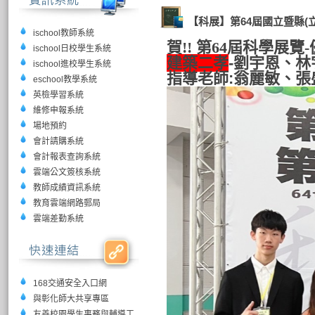
【科展】第64屆國立暨縣
ischool教師系統
賀!! 第64屆科學展覽-
ischool日校學生系統
建築二孝
-劉宇恩、
ischool進校學生系統
指導老師:翁麗敏、張
eschool教學系統
英檢學習系統
維修申報系統
場地預約
會計請購系統
會計報表查詢系統
雲端公文簽核系統
教師成績資訊系統
教育雲端網路郵局
雲端差勤系統
168交通安全入口網
與彰化師大共享專區
友善校園學生事務與輔導工