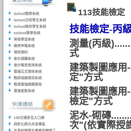
113技能檢定
ischool教師系統
ischool日校學生系統
技能檢定-丙
ischool進校學生系統
eschool教學系統
英檢學習系統
測量(丙級)....
維修申報系統
式
場地預約
會計請購系統
建築製圖應用-手
會計報表查詢系統
雲端公文簽核系統
定"方式
教師成績資訊系統
教育雲端網路郵局
建築製圖應用-
雲端差勤系統
檢定"方式
泥水-砌磚.......
168交通安全入口網
次"(依實際授
與彰化師大共享專區
友善校園學生事務與輔導工