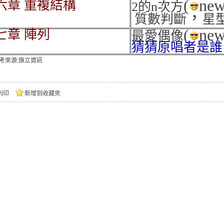
(
new
六章 重複結構
2的n次方
，
質數判斷
星
(
ne
七章 陣列
最愛偶像
猜猜原唱者是誰
考來源:旗立資訊
列印
新增到收藏夾