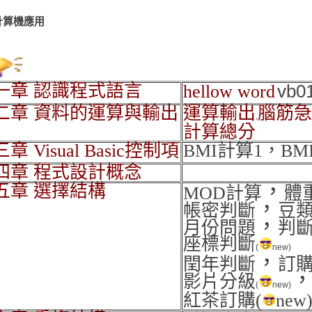
計算機應用
一章 認識程式語言
vb0
hellow word
二章 資料的運算與輸出
運算輸出
腦筋急
,
計算總分
章 Visual Basic控制項
BMI計算1
，
BM
四章 程式設計概念
，
五章 選擇結構
MOD計算
體
，
帳密判斷
豆
，
月份問題
判
座標判斷
(
new)
，
閏年判斷
訂
影片分級
(
new)
紅茶訂購
(
new