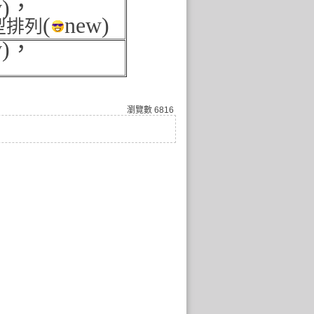
)
，
(
new)
型排列
w)，
瀏覽數
6816