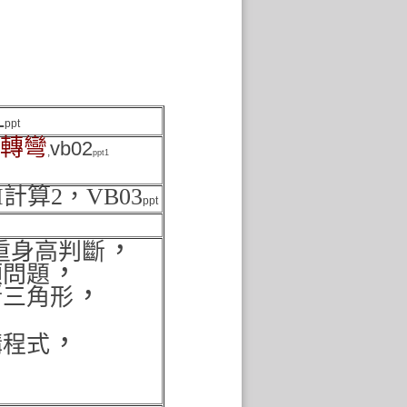
1
ppt
轉彎
vb02
,
p
pt1
I計算2
，
VB03
ppt
，
重身高判斷
，
類問題
，
斷三角形
，
購程式
，
)