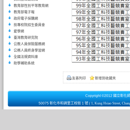
教育部性別平等教育網
教育部電子報
政府電子採購網
技專校院招生委員會
愛學網
臺灣教育研究院
公教人員保險服務網
公務人員終身學習網
全國法規資料庫
助學補助系統
友善列印
新增到收藏夾
Copyright ©2012 國立彰化
50075 彰化市和調里工校街 1 號
( 1, Kung Hsiao Street, Chan